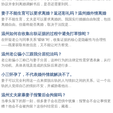
协议并拿到离婚调解书后，是否还需要到民...
妻子不能生育可以要求离婚？返还彩礼吗？温州婚外情离婚
妻子不能生育，丈夫是可以要求离婚的。我国实行婚姻自由制度，包括
离婚自由。但最终能否离婚，取决于法院是...
温州如何在收集出轨证据的过程中避免打草惊蛇？
在怀疑老公与同事关系“暧昧”时，收集证据的核心是隐蔽性与合理性
——既要获取有效信息，又不能让对方察觉...
温州老公骗小三跟我分居犯法吗？
老公欺骗小三称已与妻子分居，这种行为的法律定性需穿透表象，从行
为动机、具体表现及造成的实际后果进行多...
小三怀孕了，不代表婚外情就解决不了。
妻子可以完全利用这一点来摆脱出轨的人与情妇之间的关系。让一个出
轨的人觉得自己的情妇不安，并威胁着他出...
温州丈夫家暴妻子报警后会拘留吗？
当拳头落下的那一刻，很多妻子会在恐惧中犹豫：报警会不会让事情更
糟？他会不会被拘留？这份纠结背后，藏着...