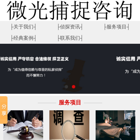
├关于我们┤
├侦探资讯┤
├服务项目┤
├经典案例┤
├联系我们┤
服务项目