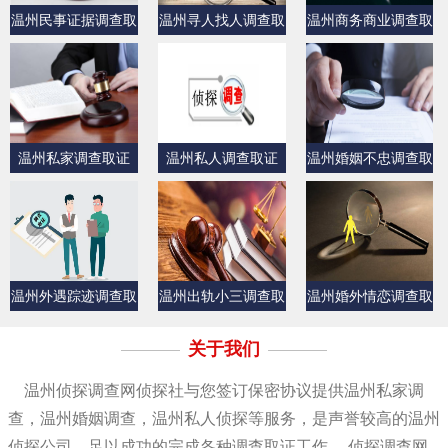
温州民事证据调查取
温州寻人找人调查取
温州商务商业调查取
证
证
证
温州私家调查取证
温州私人调查取证
温州婚姻不忠调查取
证
温州外遇踪迹调查取
温州出轨小三调查取
温州婚外情恋调查取
证
证
证
关于我们
温州侦探调查网侦探社与您签订保密协议提供温州私家调
查，温州婚姻调查，温州私人侦探等服务，是声誉较高的温州
侦探公司，足以成功的完成各种调查取证工作。 侦探调查网