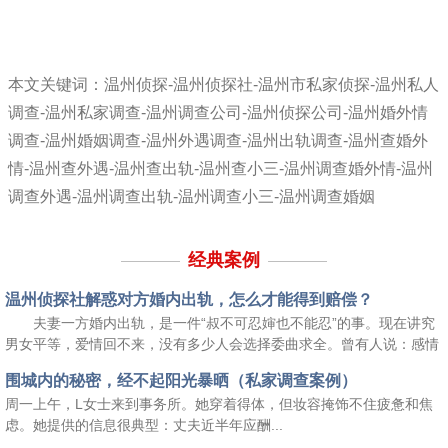
本文关键词：温州侦探-温州侦探社-温州市私家侦探-温州私人
调查-温州私家调查-温州调查公司-温州侦探公司-温州婚外情
调查-温州婚姻调查-温州外遇调查-温州出轨调查-温州查婚外
情-温州查外遇-温州查出轨-温州查小三-温州调查婚外情-温州
调查外遇-温州调查出轨-温州调查小三-温州调查婚姻
经典案例
温州侦探社解惑对方婚内出轨，怎么才能得到赔偿？
夫妻一方婚内出轨，是一件“叔不可忍婶也不能忍”的事。现在讲究
男女平等，爱情回不来，没有多少人会选择委曲求全。曾有人说：感情
这个东西，你爱我，我就更爱你。你讨厌我，我就自觉别过头去。现在
围城内的秘密，经不起阳光暴晒（私家调查案例）
不能别过头，现在流行选择痛击!对方要是在婚内出轨了你能怎么办？
周一上午，L女士来到事务所。她穿着得体，但妆容掩饰不住疲惫和焦
虑。她提供的信息很典型：丈夫近半年应酬...