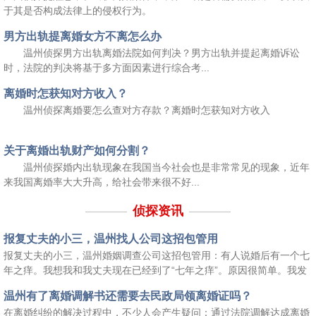
于其是否构成法律上的侵权行为。
男方出轨提离婚女方不离怎么办
温州侦探男方出轨离婚法院如何判决？男方出轨并提起离婚诉讼
时，法院的判决将基于多方面因素进行综合考...
离婚时怎获知对方收入？
温州侦探离婚要怎么查对方存款？离婚时怎获知对方收入
关于离婚出轨财产如何分割？
温州侦探婚内出轨现象在我国当今社会也是非常常见的现象，近年
来我国离婚率大大升高，给社会带来很不好...
侦探资讯
报复丈夫的小三，温州找人公司这招包管用
报复丈夫的小三，温州婚姻调查公司这招包管用：有人说婚后有一个七
年之痒。我想我和我丈夫现在已经到了“七年之痒”。原因很简单。我发
现我和他之间的温暖不再像过去那样了。我知道我们俩都会演这部情感
温州有了离婚调解书还需要去民政局领离婚证吗？
剧，而且表演还不错，但是在我看来，他比我想要的稍微差一点。
在离婚纠纷的解决过程中，不少人会产生疑问：通过法院调解达成离婚