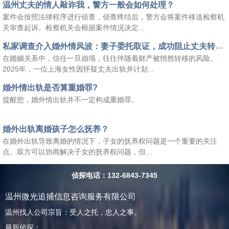
温州丈夫的情人敲诈我，警方一般会如何处理？
案件会按照法律程序进行侦查，侦查终结后，警方会将案件移送检察机
关审查起诉。检察机关会根据案件情况决定...
私家调查介入婚外情风波：妻子委托取证，成功阻止丈夫转移房产
在婚姻关系中，信任一旦崩塌，往往伴随着财产被悄然转移的风险。
2025年，一位上海女性因怀疑丈夫出轨并计划...
婚外情出轨是否算重婚罪?
提醒您，婚外情出轨并不一定构成重婚罪。
婚外出轨离婚孩子怎么抚养？
在婚外出轨导致离婚的情况下，子女的抚养权问题是一个重要的关注
点。双方可以协商解决子女的抚养权问题，但...
侦探电话：132-6843-7345
温州微光追捕信息咨询服务有限公司
温州找人公司宗旨：受人之托，忠人之事。
最新侦探：