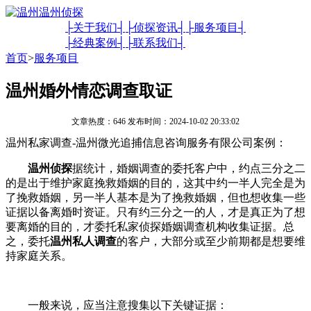
├关于我们┤
├侦探资讯┤
├服务项目┤
├经典案例┤
├联系我们┤
首页
>
服务项目
温州婚外情恋调查取证
文章热度：646 发布时间：2024-10-02 20:33:02
温州私家调查-温州微光追捕信息咨询服务有限公司案例：
温州侦探
据统计，婚姻调查的委托客户中，约点三分之二
的是出于维护家庭挽救婚姻的目的，这其中约一半人完全是为
了挽救婚姻，另一半人基本是为了挽救婚姻，但也想收集一些
证据以备离婚时资证。只有约三分之一的人，才是真正为了想
要离婚的目的，才委托私家侦探婚姻调查机构收集证据。总
之，委托
温州私人调查
的客户，大部分或至少前期都是想要维
持家庭关系。
一般来说，应当注意搜集以下关键证据：